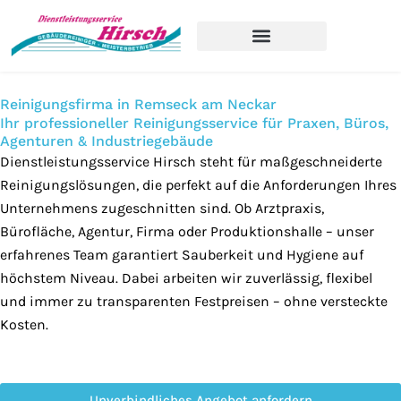
Zum
Vorlieben
Marketing
Funktional
Statistiken
Inhalt
springen
Reinigungsfirma in Remseck am Neckar
Ihr professioneller Reinigungsservice für Praxen, Büros,
Agenturen & Industriegebäude
Dienstleistungsservice Hirsch steht für maßgeschneiderte
Reinigungslösungen, die perfekt auf die Anforderungen Ihres
Unternehmens zugeschnitten sind. Ob Arztpraxis,
Bürofläche, Agentur, Firma oder Produktionshalle – unser
erfahrenes Team garantiert Sauberkeit und Hygiene auf
höchstem Niveau. Dabei arbeiten wir zuverlässig, flexibel
und immer zu transparenten Festpreisen – ohne versteckte
Kosten.
Unverbindliches Angebot anfordern